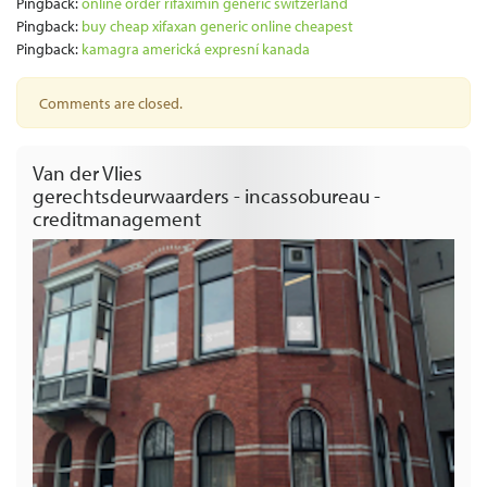
Pingback:
online order rifaximin generic switzerland
Pingback:
buy cheap xifaxan generic online cheapest
Pingback:
kamagra americká expresní kanada
Comments are closed.
Van der Vlies
gerechtsdeurwaarders - incassobureau -
creditmanagement