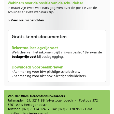
Webinars over de positie van de schuldeiser
In maart zijn twee webinars gegeven over de positie van de
schuldeiser. Deze webinars zijn
> Meer nieuwsberichten
Gratis kennisdocumenten
Rekentool beslagvrije voet
Welk deel van het inkomen blijft vrij van beslag? Bereken de
beslagvrije voet
bij beslaglegging.
Downloads voorbeeldbrieven
•
Aanmaning voor btw-plichtige schuldeisers.
•
Aanmaning voor niet btw-plichtige schuldeisers.
Van der Vlies Gerechtsdeurwaarders
Julianaplein 29, 5211 BB ‘s-Hertogenbosch • Postbus 372,
5201 AJ ‘s-Hertogenbosch
Telefoon
(073) 6 124 124
• Fax (073) 6 120 950 • E-mail
info@vandervliesincasso.nl