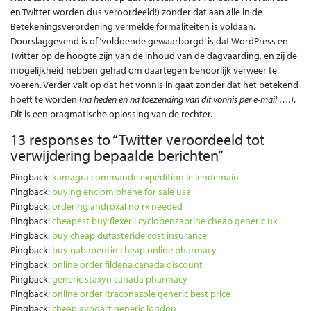
en Twitter worden dus veroordeeld!) zonder dat aan alle in de
Betekeningsverordening vermelde formaliteiten is voldaan.
Doorslaggevend is of ‘voldoende gewaarborgd’ is dat WordPress en
Twitter op de hoogte zijn van de inhoud van de dagvaarding, en zij de
mogelijkheid hebben gehad om daartegen behoorlijk verweer te
voeren. Verder valt op dat het vonnis in gaat zonder dat het betekend
hoeft te worden (
na heden en na toezending van dit vonnis per e-mail ….
).
Dit is een pragmatische oplossing van de rechter.
13 responses to “
Twitter veroordeeld tot
verwijdering bepaalde berichten
”
Pingback:
kamagra commande expédition le lendemain
Pingback:
buying enclomiphene for sale usa
Pingback:
ordering androxal no rx needed
Pingback:
cheapest buy flexeril cyclobenzaprine cheap generic uk
Pingback:
buy cheap dutasteride cost insurance
Pingback:
buy gabapentin cheap online pharmacy
Pingback:
online order fildena canada discount
Pingback:
generic staxyn canada pharmacy
Pingback:
online order itraconazole generic best price
Pingback:
cheap avodart generic london