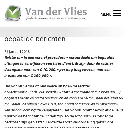
Twitter veroordeeld tot verwijdering
bepaalde berichten
21 januari 2018
Twitter is – in een verstekprocedure – veroordeeld om bepaalde
uitingen te verwijderen van haar dienst. Er zijn door de rechter
dwangsommen van € 10.000,– per dag toegewezen, met een
maximum van € 200.000,-.
Het vonnis vermeldt niet welke uitingen de rechter
onrechtmatig vindt. Wel wordt Twitter veroordeeld
“om binnen drie (3)
dagen na heden en na toezending van dit vonnis per e-mail naar het adres [e-
mail adres] de uitingen over eisers, zoals nader omschreven in het lichaam
van de dagvaarding”
te verwijderen. Het vonnis noemt expliciet de URL’s
waarop de berichten te vinden zijn, en de account waaronder de
berichten zijn geplaatst. Eenzelfde soort veroordeling geldt voor
WordPress, waarop kennelijk op een blog dezelfde soort