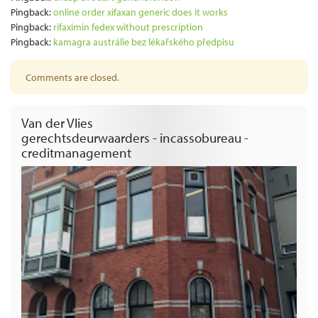
Pingback:
online order xifaxan generic does it works
Pingback:
rifaximin fedex without prescription
Pingback:
kamagra austrálie bez lékařského předpisu
Comments are closed.
Van der Vlies
gerechtsdeurwaarders - incassobureau -
creditmanagement