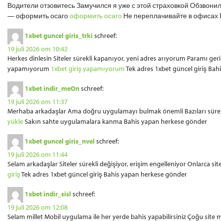
Водители отзовитесь Замучился я уже с этой страховкой Обзвонил
— оформить осаго
оформить осаго
Не переплачивайте в офисах 
1xbet guncel giris_trki
schreef:
19 juli 2026 om 10:42
Herkes dinlesin Siteler sürekli kapanıyor, yeni adres arıyorum Paramı g
yapamıyorum
1xbet giriş yapamıyorum
Tek adres 1xbet güncel giriş Ba
1xbet indir_meOn
schreef:
19 juli 2026 om 11:37
Merhaba arkadaşlar Ama doğru uygulamayı bulmak önemli Bazıları sürekli 
yükle
Sakın sahte uygulamalara kanma Bahis yapan herkese gönder
1xbet guncel giris_nvel
schreef:
19 juli 2026 om 11:44
Selam arkadaşlar Siteler sürekli değişiyor, erişim engelleniyor Onlarca s
giriş
Tek adres 1xbet güncel giriş Bahis yapan herkese gönder
1xbet indir_sisl
schreef:
19 juli 2026 om 12:08
Selam millet Mobil uygulama ile her yerde bahis yapabilirsiniz Çoğu sit