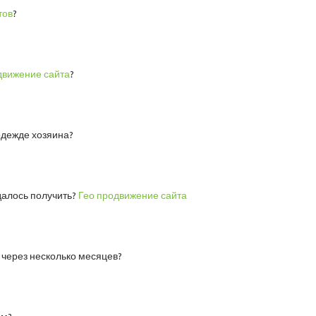
тов
?
движение сайта
?
одежде хозяина?
далось получить?
Гео продвижение сайта
 через несколько месяцев?