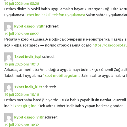
19 juli 2026 om 08:26
Herkes dinlesin Mobil bahis uygulamaları hayat kurtarıyor Çoğu site kötü
uygulaması
1xbet indir akıllı telefon uygulaması
Sakın sahte uygulamala
kypit osago_vgKr
schreef:
19 juli 2026 om 08:27
Ребята у кого машина А в офисах очереди и нервотрёпка Навязыв
вся инфа вот здесь — полис страхования осаго
https://osagopilot.r
1xbet indir_iqsl
schreef:
19 juli 2026 om 10:13
Arkadaşlar merhaba Ama doğru uygulamayı bulmak çok önemli Çoğu site 
1xbet mobil uygulama
1xbet mobil uygulama
Sakın sahte uygulamalara 
1xbet indir_klEt
schreef:
19 juli 2026 om 10:16
Herkes merhaba İstediğin yerde 1 tıkla bahis yapabilirsin Bazıları güvenl
indir
1xbet giriş indir
Tek adres 1xbet indir Bahis yapan herkese gönder
kypit osago_viKr
schreef:
19 juli 2026 om 10:32