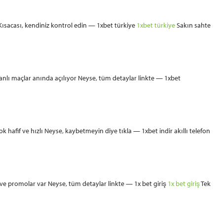
Kısacası, kendiniz kontrol edin — 1xbet türkiye
1xbet türkiye
Sakın sahte
anlı maçlar anında açılıyor Neyse, tüm detaylar linkte — 1xbet
afif ve hızlı Neyse, kaybetmeyin diye tıkla — 1xbet indir akıllı telefon
e promolar var Neyse, tüm detaylar linkte — 1x bet giriş
1x bet giriş
Tek