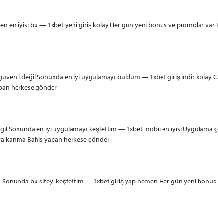
n en iyisi bu — 1xbet yeni giriş kolay Her gün yeni bonus ve promolar var 
ı güvenli değil Sonunda en iyi uygulamayı buldum — 1xbet giriş indir kolay C
pan herkese gönder
 Sonunda en iyi uygulamayı keşfettim — 1xbet mobii en iyisi Uygulama çok h
ra kanma Bahis yapan herkese gönder
m Sonunda bu siteyi keşfettim — 1xbet giriş yap hemen Her gün yeni bonus v