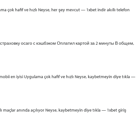
 çok hafif ve hızlı Neyse, her şey mevcut — 1xbet indir akıllı telefon
страховку осаго с кэшбэком Оплатил картой за 2 минуты В общем,
 en iyisi Uygulama çok hafif ve hızlı Neyse, kaybetmeyin diye tıkla —
lı maçlar anında açılıyor Neyse, kaybetmeyin diye tıkla — 1xbet giriş