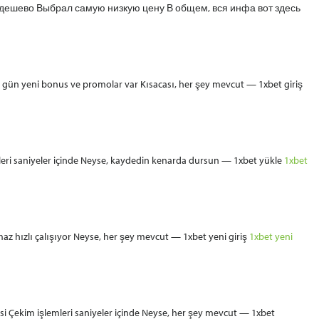
н дешево Выбрал самую низкую цену В общем, вся инфа вот здесь
r gün yeni bonus ve promolar var Kısacası, her şey mevcut — 1xbet giriş
mleri saniyeler içinde Neyse, kaydedin kenarda dursun — 1xbet yükle
1xbet
maz hızlı çalışıyor Neyse, her şey mevcut — 1xbet yeni giriş
1xbet yeni
i Çekim işlemleri saniyeler içinde Neyse, her şey mevcut — 1xbet