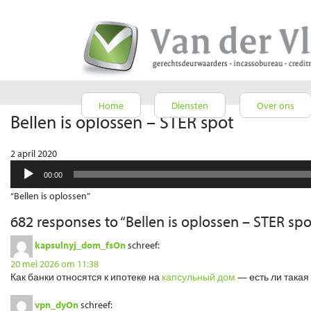
Home
Diensten
Over ons
Bellen is oplossen – STER spot
2 april 2020
Audiospeler
00:00
“Bellen is oplossen”
682 responses to “
Bellen is oplossen – STER spo
kapsulnyj_dom_fsOn
schreef:
20 mei 2026 om 11:38
Как банки относятся к ипотеке на
капсульный дом
— есть ли такая
vpn_dyOn
schreef: