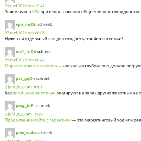
23 mei 2026 om 19:41
Зачем нужен
VPN
при использовании общественного зарядного ус
vpn_mcOn
schreef:
27 mei 2026 om 06:05
Нужен ли отдельный
vpn
для каждого устройства в семье?
ma1_fnOn
schreef:
29 mei 2026 om 08:42
Маркетинговое агентство
— насколько глубоко оно должно погруж
pet_gqOn
schreef:
2 juni 2026 om 00:01
Как
домашние животные
реагируют на запах других животных на 
pssg_hrPi
schreef:
5 juni 2026 om 16:39
Продвижение сайта с гарантией
— это маркетинговый ход или реа
pms_waka
schreef:
7 juni 2026 om 14:34