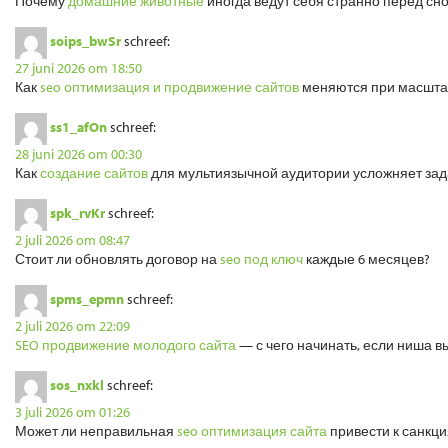
Почему
домашние животные
иногда ведут себя странно перед сн
soips_bwSr
schreef:
27 juni 2026 om 18:50
Как
seo оптимизация и продвижение сайтов
меняются при масшта
ss1_afOn
schreef:
28 juni 2026 om 00:30
Как
создание сайтов
для мультиязычной аудитории усложняет зад
spk_rvKr
schreef:
2 juli 2026 om 08:47
Стоит ли обновлять договор на
seo под ключ
каждые 6 месяцев?
spms_epmn
schreef:
2 juli 2026 om 22:09
SEO продвижение молодого сайта
— с чего начинать, если ниша 
sos_nxkl
schreef:
3 juli 2026 om 01:26
Может ли неправильная
seo оптимизация сайта
привести к санкц