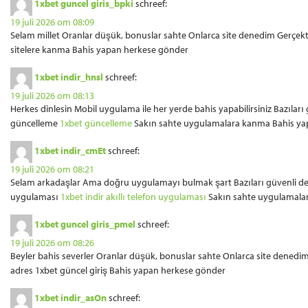
1xbet guncel giris_bpki
schreef:
19 juli 2026 om 08:09
Selam millet Oranlar düşük, bonuslar sahte Onlarca site denedim Gerçekte
sitelere kanma Bahis yapan herkese gönder
1xbet indir_hnsl
schreef:
19 juli 2026 om 08:13
Herkes dinlesin Mobil uygulama ile her yerde bahis yapabilirsiniz Bazılar
güncelleme
1xbet güncelleme
Sakın sahte uygulamalara kanma Bahis ya
1xbet indir_cmEt
schreef:
19 juli 2026 om 08:21
Selam arkadaşlar Ama doğru uygulamayı bulmak şart Bazıları güvenli değil
uygulaması
1xbet indir akıllı telefon uygulaması
Sakın sahte uygulamala
1xbet guncel giris_pmel
schreef:
19 juli 2026 om 08:26
Beyler bahis severler Oranlar düşük, bonuslar sahte Onlarca site denedi
adres 1xbet güncel giriş Bahis yapan herkese gönder
1xbet indir_asOn
schreef: