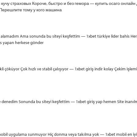
 кучу страховых Короче, быстро и без гемора — купить осаго онлай
Перешлите тому у кого машина
eri alamadım Ama sonunda bu siteyi keşfettim — 1xbet türkiye lider bahis He
his yapan herkese gönder
çöküyor Çok hızlı ve stabil çalışıyor — 1xbet giriş indir kolay Çekim işle
ite denedim Sonunda bu siteyi keşfettim — 1xbet giriş yap hemen Site inanıl
e mobil uygulama sunmuyor Hiç donma veya takılma yok — 1xbet mobii en iyis