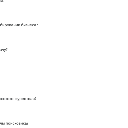
ом?
бировании бизнеса?
ачу?
высококонкурентная?
иям поисковика?