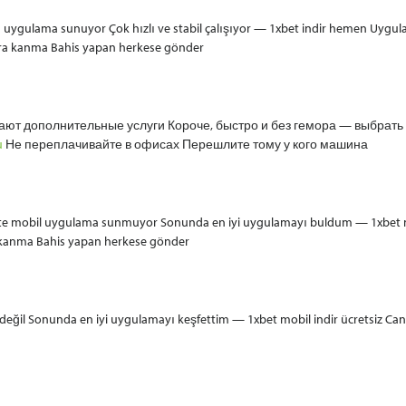
 uygulama sunuyor Çok hızlı ve stabil çalışıyor — 1xbet indir hemen Uygulama
ra kanma Bahis yapan herkese gönder
ают дополнительные услуги Короче, быстро и без гемора — выбрать 
u
Не переплачивайте в офисах Перешлите тому у кого машина
mobil uygulama sunmuyor Sonunda en iyi uygulamayı buldum — 1xbet mobii
kanma Bahis yapan herkese gönder
i değil Sonunda en iyi uygulamayı keşfettim — 1xbet mobil indir ücretsiz Can