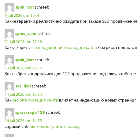
sppk_ctot
schreef:
9 juli 2026 om 19:03
Какие гарантии реалистично ожидать при заказе SEO продвижени
spms_xymn
schreef:
11 juli 2026 om 21:18
Как ускорить
seo продвижение молодого сайта
без риска попасть 
sppk_ieot
schreef:
13 juli 2026 om 07:16
Как выбрать подрядчика для SEO продвижения под ключ, чтобы н
sos_jhkl
schreef:
14 juli 2026 om 15:54
Как
seo оптимизация сайта
влияет на индексацию новых страниц?
spravki spb 128
schreef:
16 juli 2026 om 14:55
справки спб
где можно купить справку