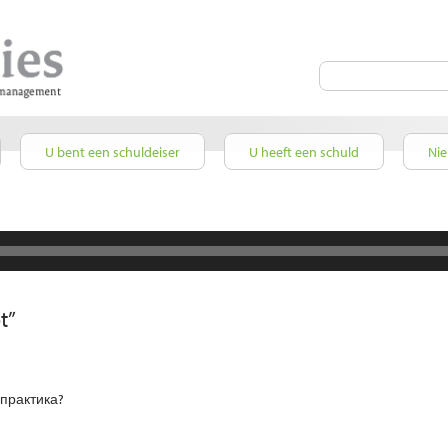
U bent een schuldeiser
U heeft een schuld
Ni
t
”
 практика?